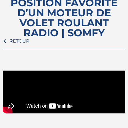
POSITION FAVORITE
D’UN MOTEUR DE
VOLET ROULANT
RADIO | SOMFY
RETOUR