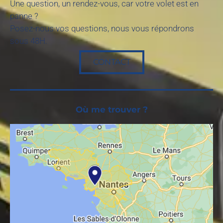
Une question, un rendez-vous, car votre volet est en
panne ?
Posez-nous vos questions, nous vous répondrons
sous 48H.
CONTACT
Où me trouver ?