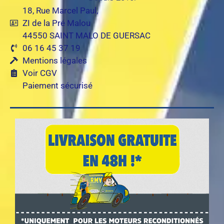
18, Rue Marcel Paul,
ZI de la Pré Malou
44550 SAINT MALO DE GUERSAC
06 16 45 37 19
Mentions légales
Voir CGV
Paiement sécurisé