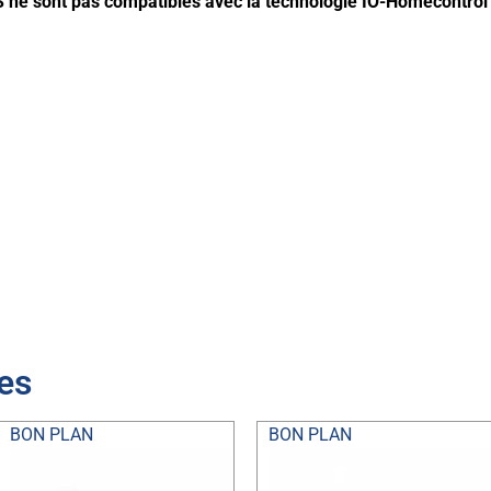
 ne sont pas compatibles avec la technologie IO-Homecontrol 
res
BON PLAN
BON PLAN