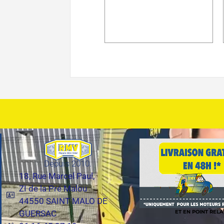
Depuis 2010.
18, Rue Marcel Paul,
ZI de la Pré Malou
44550 SAINT MALO DE
ET EN POINT RELA
GUERSAC