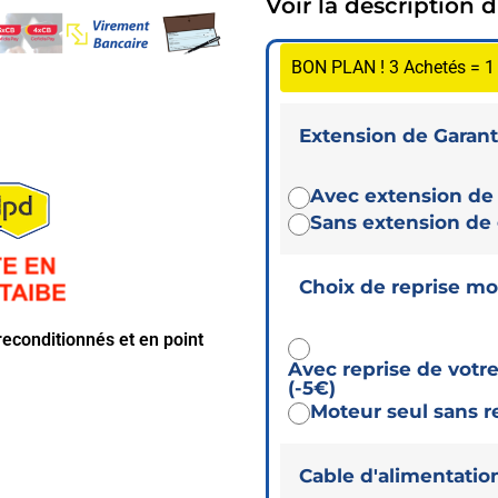
Voir la description 
BON PLAN ! 3 Achetés = 
Extension de Garanti
Avec extension de 
Sans extension de 
Choix de reprise mo
econditionnés et en point
Avec reprise de vot
(-5€)
Moteur seul sans r
Cable d'alimentatio