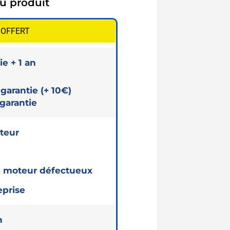
du produit
1 OFFERT
e + 1 an
garantie (+ 10€)
garantie
teur
re moteur défectueux
eprise
n