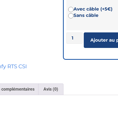
Avec câble (+5€)
Sans câble
Ajouter au 
fy RTS CSI
s complémentaires
Avis (0)