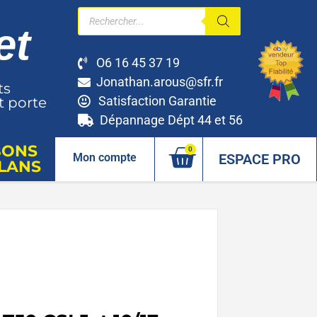
O6 16 45 37 19
Jonathan.arous@sfr.fr
ts
Satisfaction Garantie
t porte
Dépannage Dépt 44 et 56
BONS
0
ESPACE PRO
Mon compte
LANS