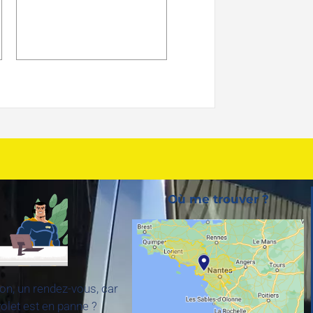
Où me trouver ?
on, un rendez-vous, car
volet est en panne ?